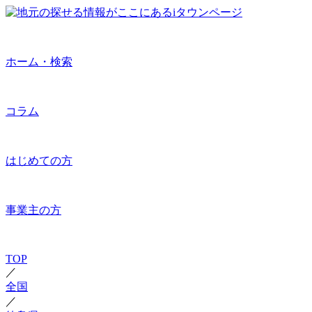
ホーム・検索
コラム
はじめての方
事業主の方
TOP
／
全国
／