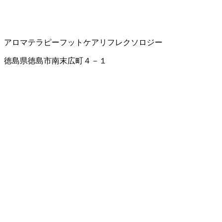
アロマテラピー
フットケア
リフレクソロジー
徳島県徳島市南末広町４－１