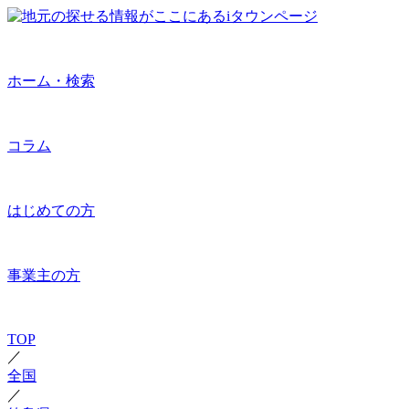
ホーム・検索
コラム
はじめての方
事業主の方
TOP
／
全国
／