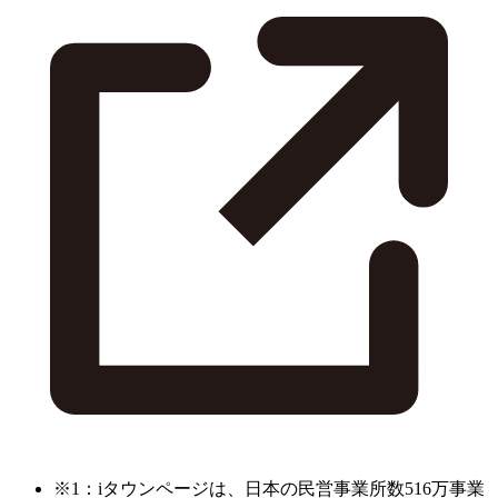
※1：iタウンページは、日本の民営事業所数516万事業