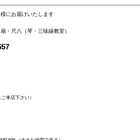
客様にお届けいたします
舞扇・尺八（琴・三味線教室）
57
上ご来店下さい）
町409 （
大きな地図で見る
）