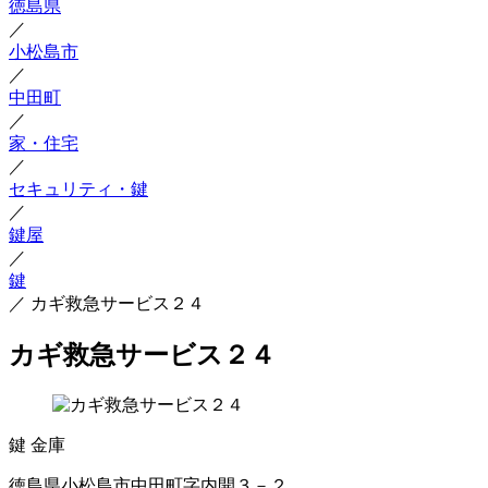
徳島県
／
小松島市
／
中田町
／
家・住宅
／
セキュリティ・鍵
／
鍵屋
／
鍵
／
カギ救急サービス２４
カギ救急サービス２４
鍵
金庫
徳島県小松島市中田町字内開３－２