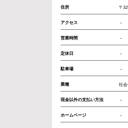
住所
〒3
アクセス
－
営業時間
－
定休日
－
駐車場
－
業種
社会
現金以外の支払い方法
－
ホームページ
－