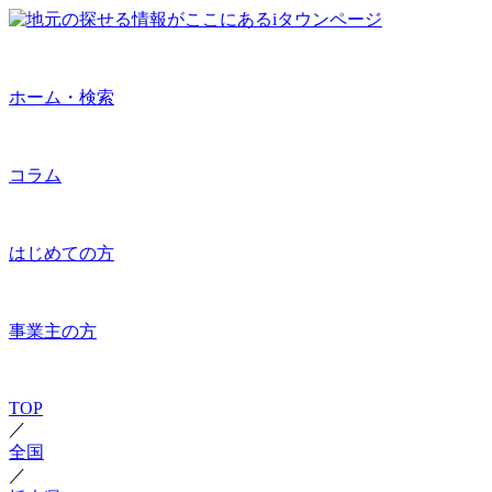
ホーム・検索
コラム
はじめての方
事業主の方
TOP
／
全国
／