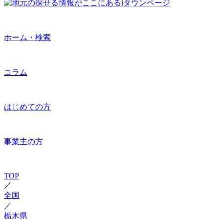
ホーム・検索
コラム
はじめての方
事業主の方
TOP
／
全国
／
栃木県