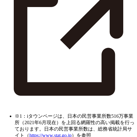
※1：iタウンページは、日本の民営事業所数516万事業
所（2021年6月現在）を上回る網羅性の高い掲載を行っ
ております。日本の民営事業所数は、総務省統計局サ
イト（
https://www.stat.go.jp
）を参照