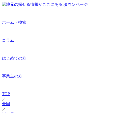
ホーム・検索
コラム
はじめての方
事業主の方
TOP
／
全国
／