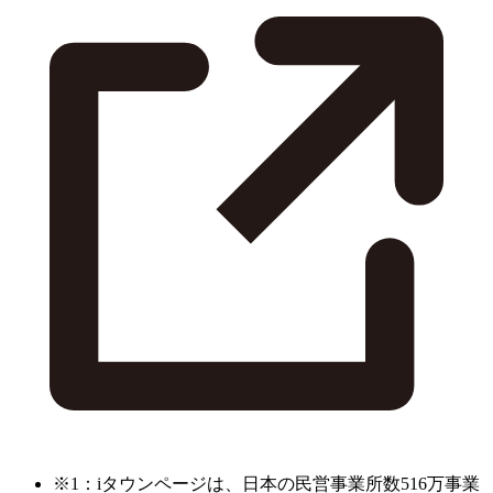
※1：iタウンページは、日本の民営事業所数516万事業