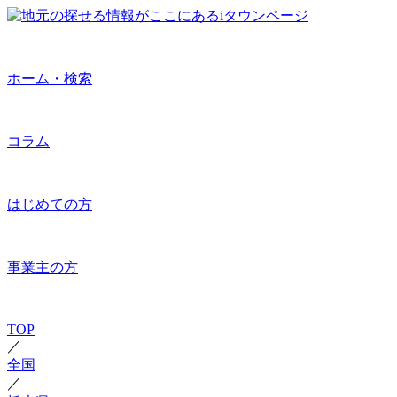
ホーム・検索
コラム
はじめての方
事業主の方
TOP
／
全国
／