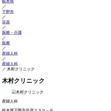
栃木県
／
下野市
／
笹原
／
医療・介護
／
医療
／
産婦人科
／
産婦人科
／
木村クリニック
木村クリニック
産婦人科
栃木県下野市笹原２３０－６