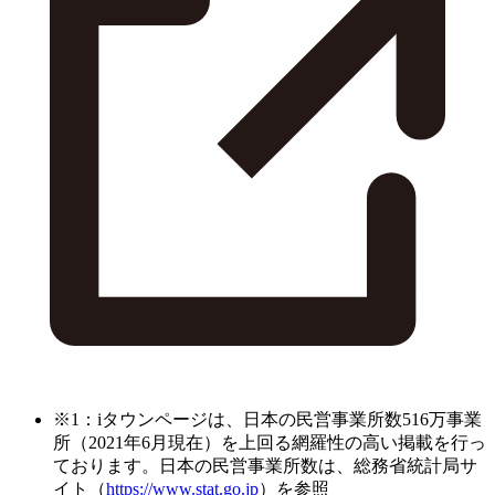
※1：iタウンページは、日本の民営事業所数516万事業
所（2021年6月現在）を上回る網羅性の高い掲載を行っ
ております。日本の民営事業所数は、総務省統計局サ
イト（
https://www.stat.go.jp
）を参照