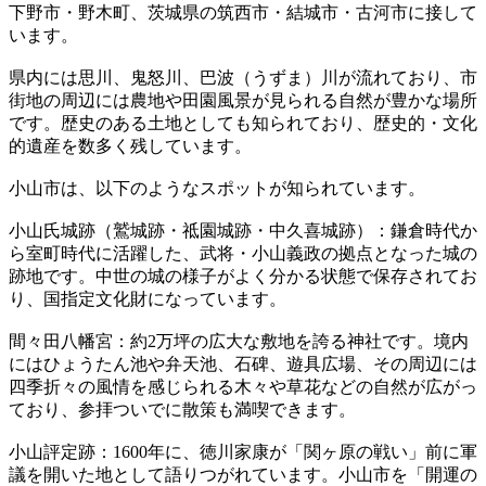
下野市・野木町、茨城県の筑西市・結城市・古河市に接して
います。
県内には思川、鬼怒川、巴波（うずま）川が流れており、市
街地の周辺には農地や田園風景が見られる自然が豊かな場所
です。歴史のある土地としても知られており、歴史的・文化
的遺産を数多く残しています。
小山市は、以下のようなスポットが知られています。
小山氏城跡（鷲城跡・祗園城跡・中久喜城跡）：鎌倉時代か
ら室町時代に活躍した、武将・小山義政の拠点となった城の
跡地です。中世の城の様子がよく分かる状態で保存されてお
り、国指定文化財になっています。
間々田八幡宮：約2万坪の広大な敷地を誇る神社です。境内
にはひょうたん池や弁天池、石碑、遊具広場、その周辺には
四季折々の風情を感じられる木々や草花などの自然が広がっ
ており、参拝ついでに散策も満喫できます。
小山評定跡：1600年に、徳川家康が「関ヶ原の戦い」前に軍
議を開いた地として語りつがれています。小山市を「開運の