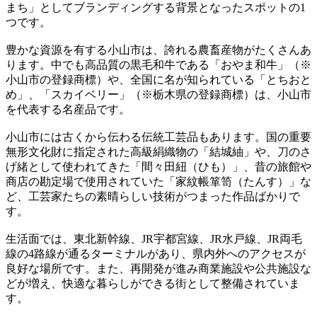
まち」としてブランディングする背景となったスポットの1
つです。
豊かな資源を有する小山市は、誇れる農畜産物がたくさんあ
ります。中でも高品質の黒毛和牛である「おやま和牛」（※
小山市の登録商標）や、全国に名が知られている「とちおと
め」、「スカイベリー」（※栃木県の登録商標）は、小山市
を代表する名産品です。
小山市には古くから伝わる伝統工芸品もあります。国の重要
無形文化財に指定された高級絹織物の「結城紬」や、刀のさ
げ緒として使われてきた「間々田紐（ひも）」、昔の旅館や
商店の勘定場で使用されていた「家紋帳箪笥（たんす）」な
ど、工芸家たちの素晴らしい技術がつまった作品ばかりで
す。
生活面では、東北新幹線、JR宇都宮線、JR水戸線、JR両毛
線の4路線が通るターミナルがあり、県内外へのアクセスが
良好な場所です。また、再開発が進み商業施設や公共施設な
どが増え、快適な暮らしができる街として整備されていま
す。