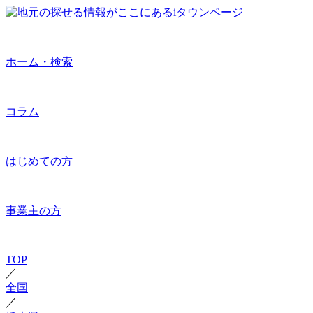
ホーム・検索
コラム
はじめての方
事業主の方
TOP
／
全国
／