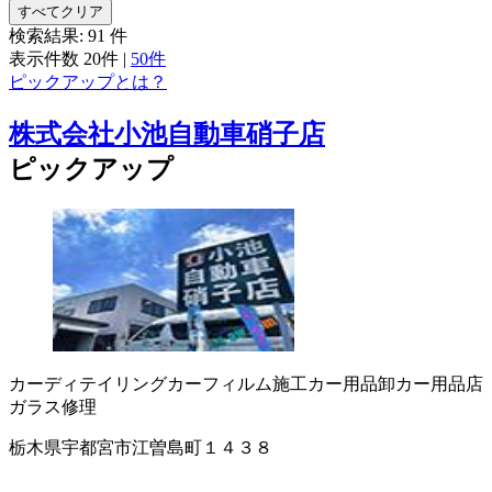
すべてクリア
検索結果:
91
件
表示件数
20件
|
50件
ピックアップとは？
株式会社小池自動車硝子店
ピックアップ
カーディテイリング
カーフィルム施工
カー用品卸
カー用品店
ガラス修理
栃木県宇都宮市江曽島町１４３８