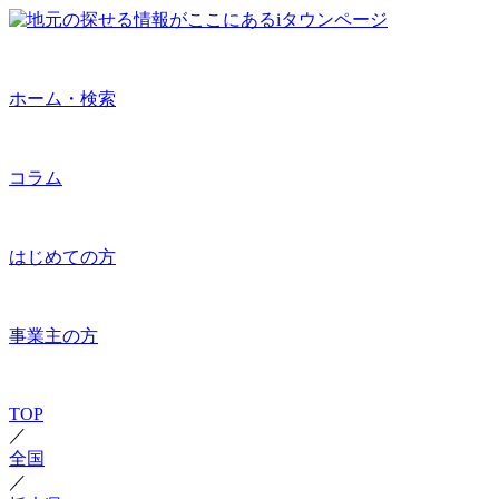
ホーム・検索
コラム
はじめての方
事業主の方
TOP
／
全国
／