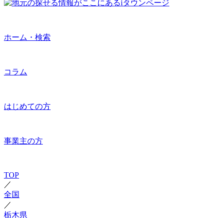
ホーム・検索
コラム
はじめての方
事業主の方
TOP
／
全国
／
栃木県