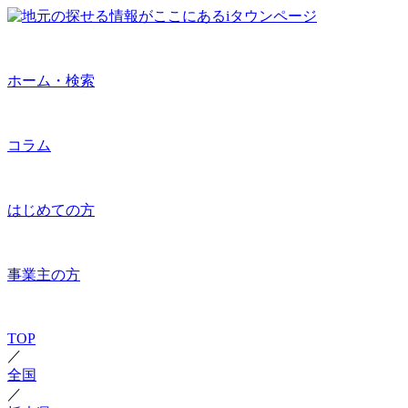
ホーム・検索
コラム
はじめての方
事業主の方
TOP
／
全国
／