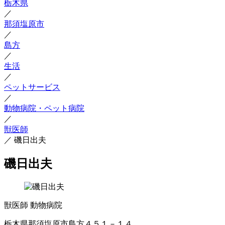
栃木県
／
那須塩原市
／
島方
／
生活
／
ペットサービス
／
動物病院・ペット病院
／
獣医師
／
磯日出夫
磯日出夫
獣医師
動物病院
栃木県那須塩原市島方４５１－１４