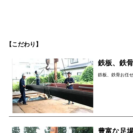
【こだわり】
鉄板、鉄
鉄板、鉄骨お任
豊富な足