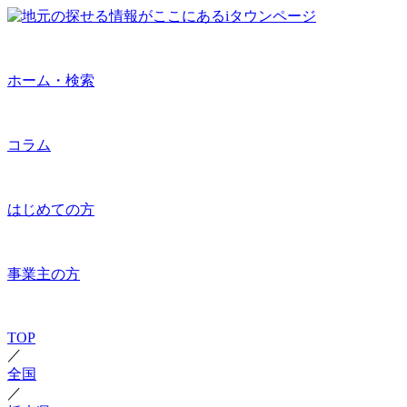
ホーム・検索
コラム
はじめての方
事業主の方
TOP
／
全国
／