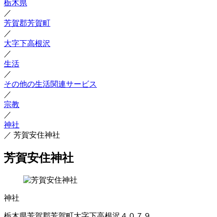
栃木県
／
芳賀郡芳賀町
／
大字下高根沢
／
生活
／
その他の生活関連サービス
／
宗教
／
神社
／
芳賀安住神社
芳賀安住神社
神社
栃木県芳賀郡芳賀町大字下高根沢４０７９