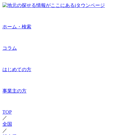
ホーム・検索
コラム
はじめての方
事業主の方
TOP
／
全国
／