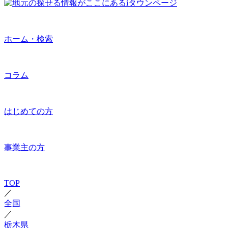
ホーム・検索
コラム
はじめての方
事業主の方
TOP
／
全国
／
栃木県