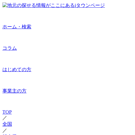
ホーム・検索
コラム
はじめての方
事業主の方
TOP
／
全国
／