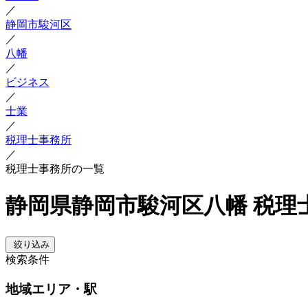
／
静岡市駿河区
／
八幡
／
ビジネス
／
士業
／
税理士事務所
／
税理士事務所の一覧
静岡県静岡市駿河区八幡 税理
絞り込み
検索条件
地域
エリア・駅