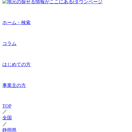
ホーム・検索
コラム
はじめての方
事業主の方
TOP
／
全国
／
静岡県