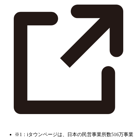
※1：iタウンページは、日本の民営事業所数516万事業