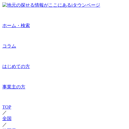
ホーム・検索
コラム
はじめての方
事業主の方
TOP
／
全国
／