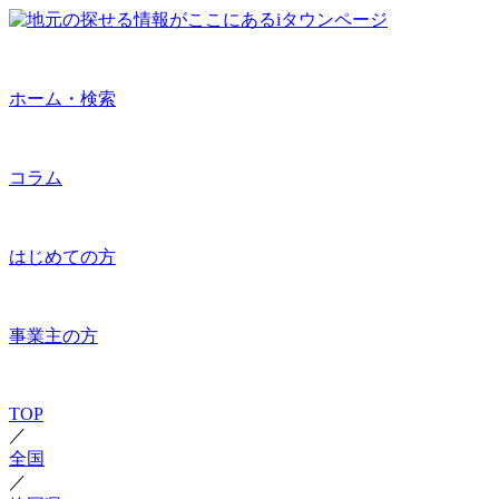
ホーム・検索
コラム
はじめての方
事業主の方
TOP
／
全国
／