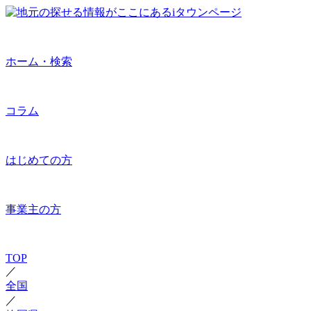
ホーム・検索
コラム
はじめての方
事業主の方
TOP
／
全国
／