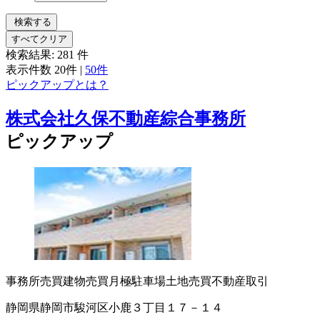
検索する
すべてクリア
検索結果:
281
件
表示件数
20件
|
50件
ピックアップとは？
株式会社久保不動産綜合事務所
ピックアップ
事務所売買
建物売買
月極駐車場
土地売買
不動産取引
静岡県静岡市駿河区小鹿３丁目１７－１４