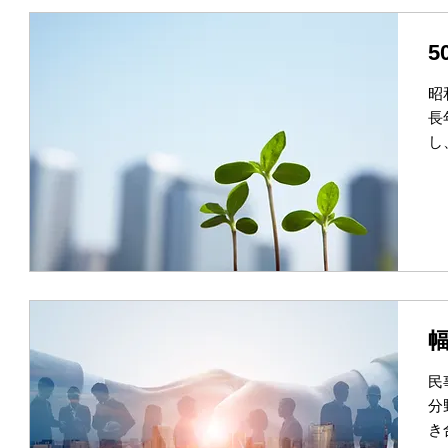
昭
長
し
民
分
き