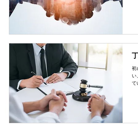
初
い
て