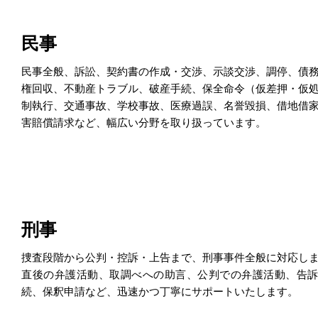
民事
民事全般、訴訟、契約書の作成・交渉、示談交渉、調停、債
権回収、不動産トラブル、破産手続、保全命令（仮差押・仮
制執行、交通事故、学校事故、医療過誤、名誉毀損、借地借
害賠償請求など、幅広い分野を取り扱っています。
刑事
捜査段階から公判・控訴・上告まで、刑事事件全般に対応し
直後の弁護活動、取調べへの助言、公判での弁護活動、告
続、保釈申請など、迅速かつ丁寧にサポートいたします。