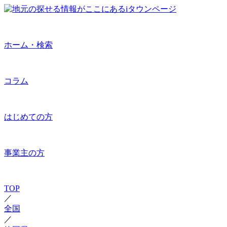
ホーム・検索
コラム
はじめての方
事業主の方
TOP
／
全国
／