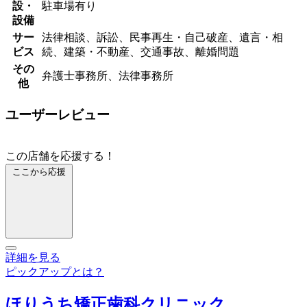
設・
駐車場有り
設備
サー
法律相談、訴訟、民事再生・自己破産、遺言・相
ビス
続、建築・不動産、交通事故、離婚問題
その
弁護士事務所、法律事務所
他
ユーザーレビュー
この店舗を応援する！
ここから応援
詳細を見る
ピックアップとは？
ほりうち矯正歯科クリニック