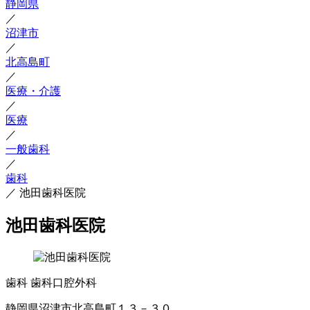
静岡県
／
沼津市
／
北高島町
／
医療・介護
／
医療
／
一般歯科
／
歯科
／
池田歯科医院
池田歯科医院
歯科
歯科口腔外科
静岡県沼津市北高島町１３－３０