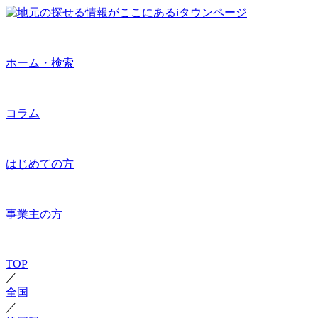
ホーム・検索
コラム
はじめての方
事業主の方
TOP
／
全国
／