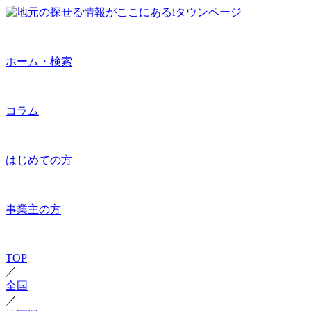
ホーム・検索
コラム
はじめての方
事業主の方
TOP
／
全国
／