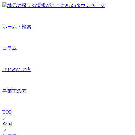
ホーム・検索
コラム
はじめての方
事業主の方
TOP
／
全国
／