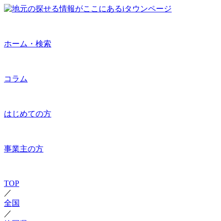
ホーム・検索
コラム
はじめての方
事業主の方
TOP
／
全国
／