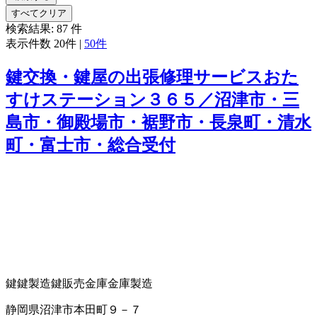
すべてクリア
検索結果:
87
件
表示件数
20件
|
50件
鍵交換・鍵屋の出張修理サービスおた
すけステーション３６５／沼津市・三
島市・御殿場市・裾野市・長泉町・清水
町・富士市・総合受付
鍵
鍵製造
鍵販売
金庫
金庫製造
静岡県沼津市本田町９－７