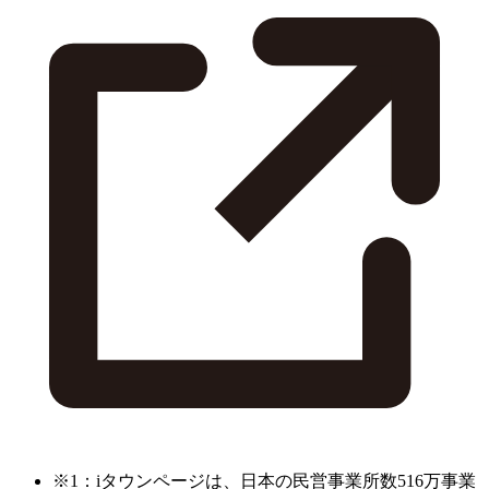
※1：iタウンページは、日本の民営事業所数516万事業