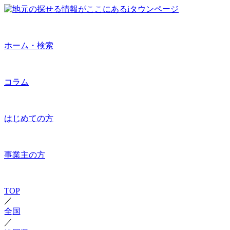
ホーム・検索
コラム
はじめての方
事業主の方
TOP
／
全国
／