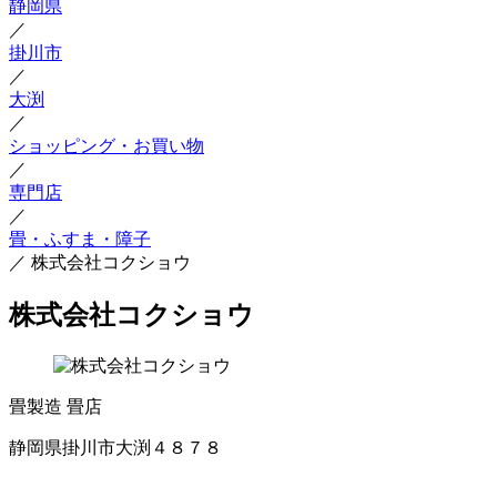
静岡県
／
掛川市
／
大渕
／
ショッピング・お買い物
／
専門店
／
畳・ふすま・障子
／
株式会社コクショウ
株式会社コクショウ
畳製造
畳店
静岡県掛川市大渕４８７８