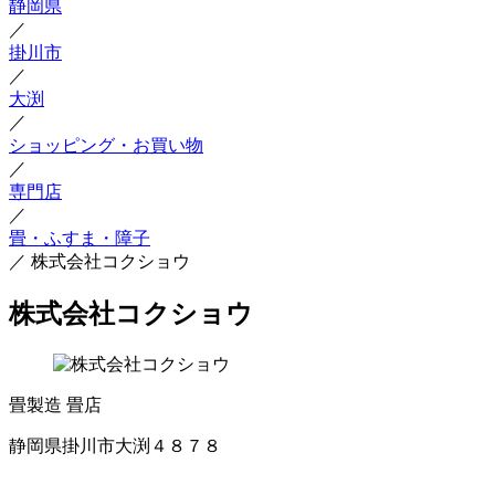
静岡県
／
掛川市
／
大渕
／
ショッピング・お買い物
／
専門店
／
畳・ふすま・障子
／
株式会社コクショウ
株式会社コクショウ
畳製造
畳店
静岡県掛川市大渕４８７８