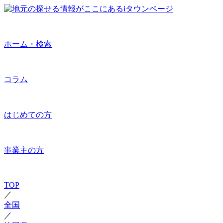
ホーム・検索
コラム
はじめての方
事業主の方
TOP
／
全国
／