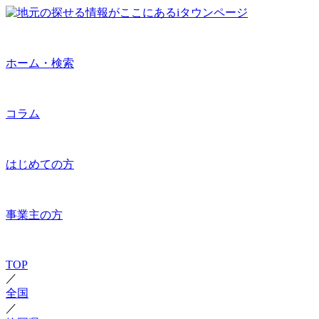
ホーム・検索
コラム
はじめての方
事業主の方
TOP
／
全国
／