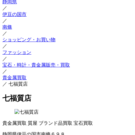
静岡県
／
伊豆の国市
／
南條
／
ショッピング・お買い物
／
ファッション
／
宝石・時計・貴金属販売・買取
／
貴金属買取
／
七福質店
七福質店
貴金属買取
質屋
ブランド品買取
宝石買取
静岡県伊豆の国市南條６９８