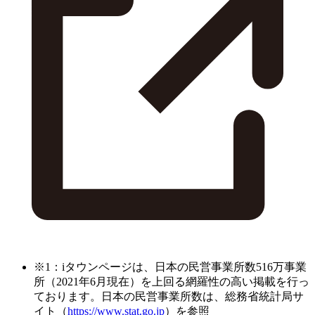
※1：iタウンページは、日本の民営事業所数516万事業
所（2021年6月現在）を上回る網羅性の高い掲載を行っ
ております。日本の民営事業所数は、総務省統計局サ
イト（
https://www.stat.go.jp
）を参照