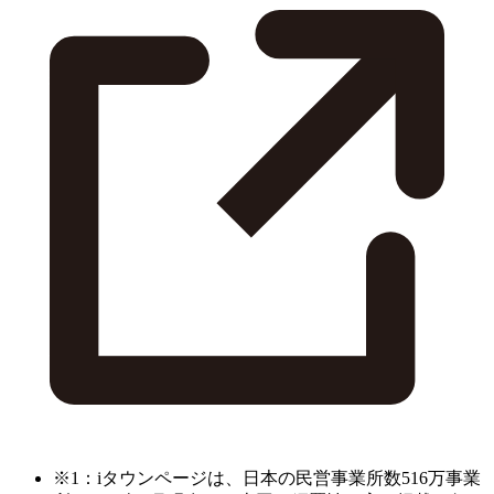
※1：iタウンページは、日本の民営事業所数516万事業