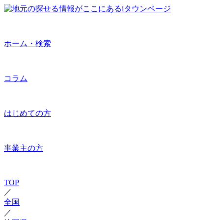
ホーム・検索
コラム
はじめての方
事業主の方
TOP
／
全国
／