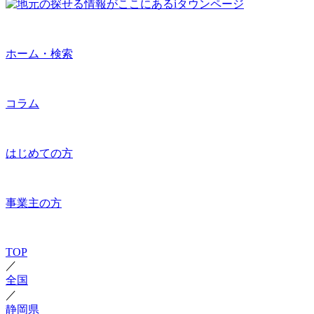
ホーム・検索
コラム
はじめての方
事業主の方
TOP
／
全国
／
静岡県