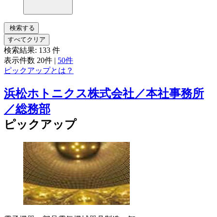
検索する
すべてクリア
検索結果:
133
件
表示件数
20件
|
50件
ピックアップとは？
浜松ホトニクス株式会社／本社事務所
／総務部
ピックアップ