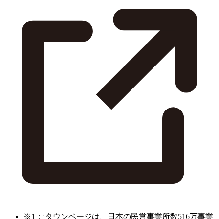
※1：iタウンページは、日本の民営事業所数516万事業