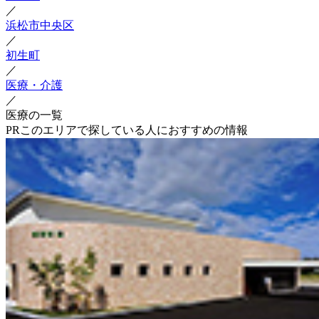
／
浜松市中央区
／
初生町
／
医療・介護
／
医療の一覧
PR
このエリアで探している人におすすめの情報