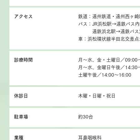
アクセス
鉄道：遠州鉄道・遠州西ヶ崎
バス：JR浜松駅→遠鉄バス
遠鉄浜北駅→遠鉄バス浜北
車：浜松環状線半田北交差点か
診療時間
月～水、金・土曜日／09:00～
月～水、金曜日午後／14:30～
土曜午後／14:00～16:00
休診日
木曜・日曜・祝日
駐車場
約30台
業種
耳鼻咽喉科