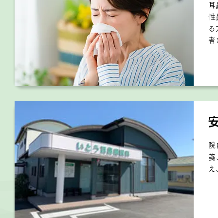
耳
性
る
者
院
箋
え