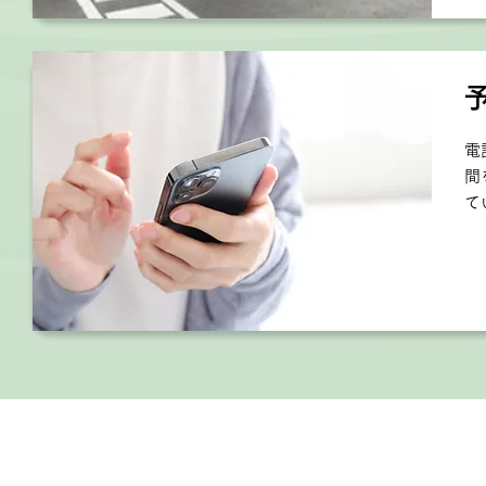
電
間
て