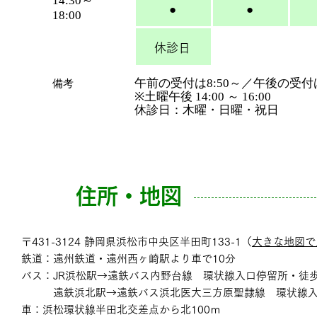
14:30～
●
●
18:00
休診日
午前の受付は8:50～／午後の受付は1
​備考
※土曜午後 14:00 ～ 16:00
休診日：木曜・日曜・祝日
住所・地図
〒431-3124 静岡県浜松市中央区半田町133-1（
大きな地図で
鉄道：遠州鉄道・遠州西ヶ崎駅より車で10分
バス：JR浜松駅→遠鉄バス内野台線 環状線入口停留所・徒歩
遠鉄浜北駅→遠鉄バス浜北医大三方原聖隷線 環状線入口
車：浜松環状線半田北交差点から北100ｍ